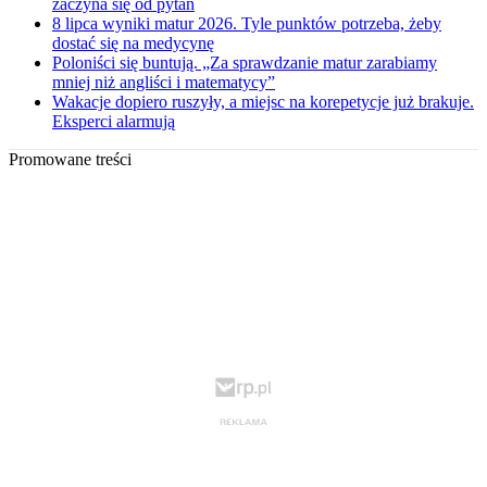
zaczyna się od pytań
8 lipca wyniki matur 2026. Tyle punktów potrzeba, żeby
dostać się na medycynę
Poloniści się buntują. „Za sprawdzanie matur zarabiamy
mniej niż angliści i matematycy”
Wakacje dopiero ruszyły, a miejsc na korepetycje już brakuje.
Eksperci alarmują
Promowane treści