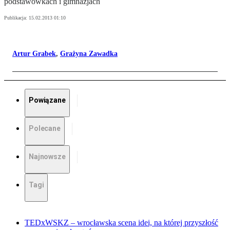
podstawówkach i gimnazjach
Publikacja:
15.02.2013 01:10
Artur Grabek
,
Grażyna Zawadka
Powiązane
Polecane
Najnowsze
Tagi
TEDxWSKZ – wrocławska scena idei, na której przyszłość