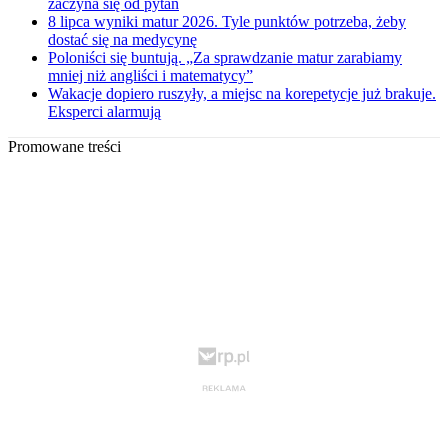
zaczyna się od pytań
8 lipca wyniki matur 2026. Tyle punktów potrzeba, żeby
dostać się na medycynę
Poloniści się buntują. „Za sprawdzanie matur zarabiamy
mniej niż angliści i matematycy”
Wakacje dopiero ruszyły, a miejsc na korepetycje już brakuje.
Eksperci alarmują
Promowane treści