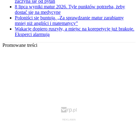
zaczyna się od pytań
8 lipca wyniki matur 2026. Tyle punktów potrzeba, żeby
dostać się na medycynę
Poloniści się buntują. „Za sprawdzanie matur zarabiamy
mniej niż angliści i matematycy”
Wakacje dopiero ruszyły, a miejsc na korepetycje już brakuje.
Eksperci alarmują
Promowane treści