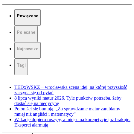
Powiązane
Polecane
Najnowsze
Tagi
TEDxWSKZ – wrocławska scena idei, na której przyszłość
zaczyna się od pytań
8 lipca wyniki matur 2026. Tyle punktów potrzeba, żeby
dostać się na medycynę
Poloniści się buntują. „Za sprawdzanie matur zarabiamy
mniej niż angliści i matematycy”
Wakacje dopiero ruszyły, a miejsc na korepetycje już brakuje.
Eksperci alarmują