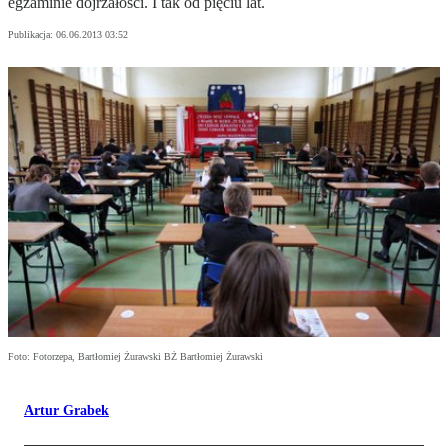
egzaminie dojrzałości. I tak od pięciu lat.
Publikacja:
06.06.2013 03:52
Foto: Fotorzepa, Bartłomiej Żurawski BŻ Bartłomiej Żurawski
Artur Grabek