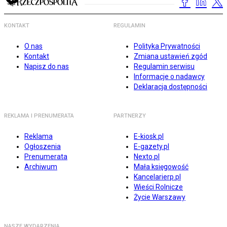
KONTAKT
REGULAMIN
O nas
Polityka Prywatności
Kontakt
Zmiana ustawień zgód
Napisz do nas
Regulamin serwisu
Informacje o nadawcy
Deklaracja dostępności
REKLAMA I PRENUMERATA
PARTNERZY
Reklama
E-kiosk.pl
Ogłoszenia
E-gazety.pl
Prenumerata
Nexto.pl
Archiwum
Mała księgowość
Kancelarierp.pl
Wieści Rolnicze
Życie Warszawy
NASZE WYDARZENIA