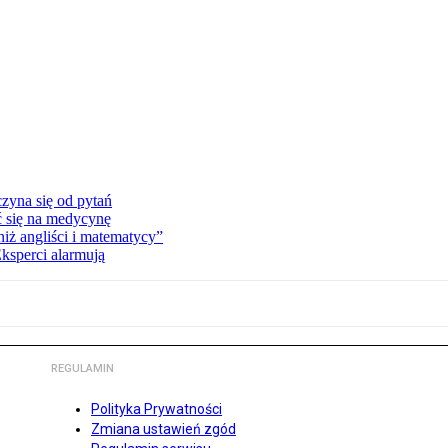
zyna się od pytań
ć się na medycynę
niż angliści i matematycy”
Eksperci alarmują
REGULAMIN
Polityka Prywatności
Zmiana ustawień zgód