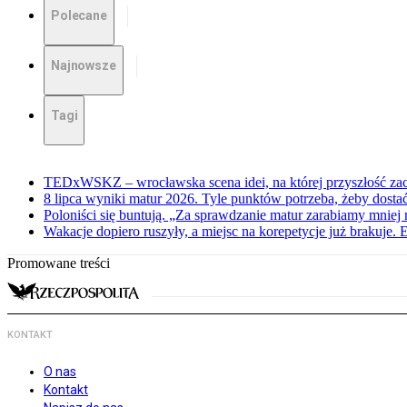
Polecane
Najnowsze
Tagi
TEDxWSKZ – wrocławska scena idei, na której przyszłość zac
8 lipca wyniki matur 2026. Tyle punktów potrzeba, żeby dosta
Poloniści się buntują. „Za sprawdzanie matur zarabiamy mniej 
Wakacje dopiero ruszyły, a miejsc na korepetycje już brakuje. 
Promowane treści
KONTAKT
O nas
Kontakt