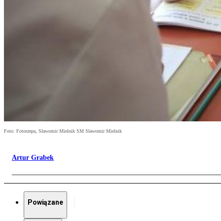
Foto: Fotorzepa, Sławomir Mielnik SM Sławomir Mielnik
Artur Grabek
Powiązane