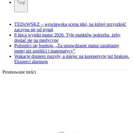
Tagi
TEDxWSKZ – wrocławska scena idei, na której przyszłość
zaczyna się od pytań
8 lipca wyniki matur 2026. Tyle punktów potrzeba, żeby
dostać się na medycynę
Poloniści się buntują. „Za sprawdzanie matur zarabiamy
mniej niż angliści i matematycy”
Wakacje dopiero ruszyły, a miejsc na korepetycje już brakuje.
Eksperci alarmują
Promowane treści