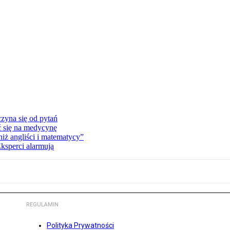
zyna się od pytań
ć się na medycynę
niż angliści i matematycy”
Eksperci alarmują
REGULAMIN
Polityka Prywatności