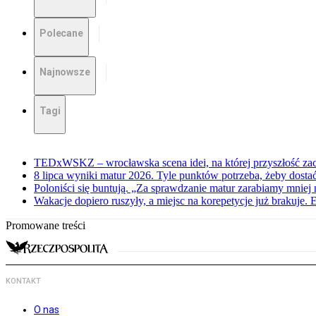
Polecane
Najnowsze
Tagi
TEDxWSKZ – wrocławska scena idei, na której przyszłość zac
8 lipca wyniki matur 2026. Tyle punktów potrzeba, żeby dosta
Poloniści się buntują. „Za sprawdzanie matur zarabiamy mniej 
Wakacje dopiero ruszyły, a miejsc na korepetycje już brakuje. 
Promowane treści
KONTAKT
O nas