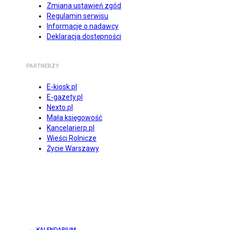
Zmiana ustawień zgód
Regulamin serwisu
Informacje o nadawcy
Deklaracja dostępności
PARTNERZY
E-kiosk.pl
E-gazety.pl
Nexto.pl
Mała księgowość
Kancelarierp.pl
Wieści Rolnicze
Życie Warszawy
KALENDARIUM