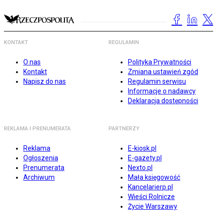
KONTAKT
REGULAMIN
O nas
Polityka Prywatności
Kontakt
Zmiana ustawień zgód
Napisz do nas
Regulamin serwisu
Informacje o nadawcy
Deklaracja dostępności
REKLAMA I PRENUMERATA
PARTNERZY
Reklama
E-kiosk.pl
Ogłoszenia
E-gazety.pl
Prenumerata
Nexto.pl
Archiwum
Mała księgowość
Kancelarierp.pl
Wieści Rolnicze
Życie Warszawy