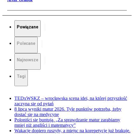
Powiązane
Polecane
Najnowsze
Tagi
TEDxWSKZ – wrocławska scena idei, na której przyszłość
zaczyna się od pytań
8 lipca wyniki matur 2026. Tyle punktów potrzeba, żeby
dostać się na medycynę
Poloniści się buntują. „Za sprawdzanie matur zarabiamy
mniej niż angliści i matematycy”
Wakacje dopiero ruszyły, a miejsc na korepetycje już brakuje.