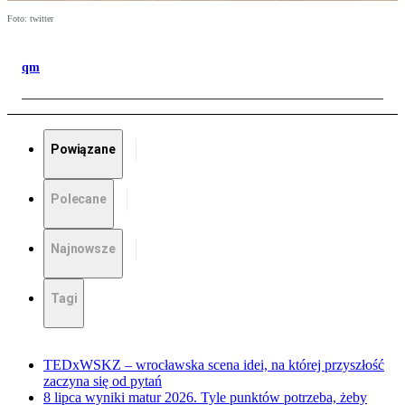
Foto: twitter
qm
Powiązane
Polecane
Najnowsze
Tagi
TEDxWSKZ – wrocławska scena idei, na której przyszłość
zaczyna się od pytań
8 lipca wyniki matur 2026. Tyle punktów potrzeba, żeby