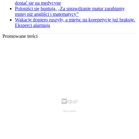
dostać się na medycynę
Poloniści się buntują. „Za sprawdzanie matur zarabiamy
mniej niż angliści i matematycy”
Wakacje dopiero ruszyły, a miejsc na korepetycje już brakuje.
Eksperci alarmują
Promowane treści