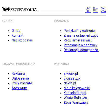
KONTAKT
REGULAMIN
O nas
Polityka Prywatności
Kontakt
Zmiana ustawień zgód
Napisz do nas
Regulamin serwisu
Informacje o nadawcy
Deklaracja dostępności
REKLAMA I PRENUMERATA
PARTNERZY
Reklama
E-kiosk.pl
Ogłoszenia
E-gazety.pl
Prenumerata
Nexto.pl
Archiwum
Mała księgowość
Kancelarierp.pl
Wieści Rolnicze
Życie Warszawy