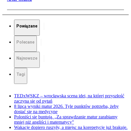
Powiązane
Polecane
Najnowsze
Tagi
TEDxWSKZ – wrocławska scena idei, na której przyszłość
zaczyna się od pytań
8 lipca wyniki matur 2026. Tyle punktów potrzeba, żeby
dostać się na medycynę
Poloniści się buntują. „Za sprawdzanie matur zarabiamy
mniej niż angliści i matematycy”
Wakacje dopiero ruszyły, a miejsc na korepetycje już brakuje.