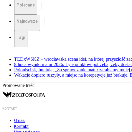
Polecane
Najnowsze
Tagi
TEDxWSKZ – wrocławska scena idei, na której przyszłość zac
8 lipca wyniki matur 2026. Tyle punktów potrzeba, żeby dosta
Poloniści się buntują. „Za sprawdzanie matur zarabiamy mniej 
Wakacje dopiero ruszyły, a miejsc na korepetycje już brakuje. 
Promowane treści
KONTAKT
O nas
Kontakt