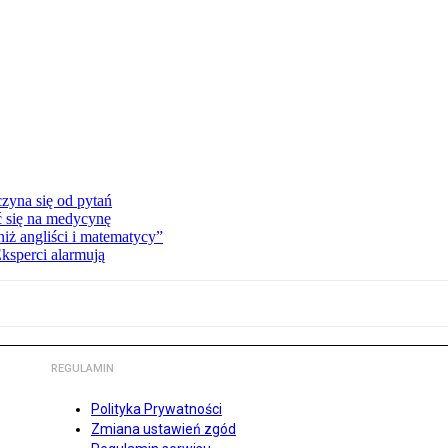
zyna się od pytań
ć się na medycynę
niż angliści i matematycy”
Eksperci alarmują
REGULAMIN
Polityka Prywatności
Zmiana ustawień zgód