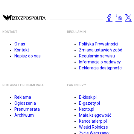
KONTAKT
REGULAMIN
O nas
Polityka Prywatności
Kontakt
Zmiana ustawień zgód
Napisz do nas
Regulamin serwisu
Informacje o nadawcy
Deklaracja dostępności
REKLAMA I PRENUMERATA
PARTNERZY
Reklama
E-kiosk.pl
Ogłoszenia
E-gazety.pl
Prenumerata
Nexto.pl
Archiwum
Mała księgowość
Kancelarierp.pl
Wieści Rolnicze
Życie Warszawy