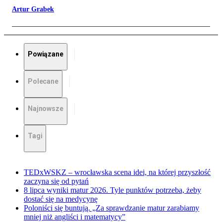
Artur Grabek
Powiązane
Polecane
Najnowsze
Tagi
TEDxWSKZ – wrocławska scena idei, na której przyszłość
zaczyna się od pytań
8 lipca wyniki matur 2026. Tyle punktów potrzeba, żeby
dostać się na medycynę
Poloniści się buntują. „Za sprawdzanie matur zarabiamy
mniej niż angliści i matematycy”