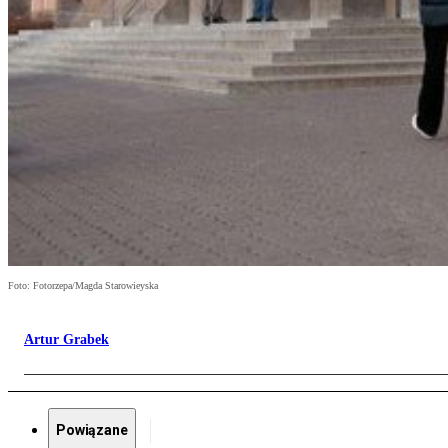
Foto: Fotorzepa/Magda Starowieyska
Artur Grabek
Powiązane