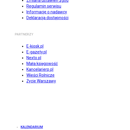
Zmiana ustawień zgód
Regulamin serwisu
Informacje o nadawcy
Deklaracja dostępności
PARTNERZY
E-kiosk.pl
E-gazety.pl
Nexto.pl
Mała księgowość
Kancelarierp.pl
Wieści Rolnicze
Życie Warszawy
KALENDARIUM