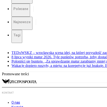
Polecane
Najnowsze
Tagi
TEDxWSKZ – wrocławska scena idei, na której przyszłość zac
8 lipca wyniki matur 2026. Tyle punktów potrzeba, żeby dosta
Poloniści się buntują. „Za sprawdzanie matur zarabiamy mniej 
Wakacje dopiero ruszyły, a miejsc na korepetycje już brakuje. 
Promowane treści
KONTAKT
O nas