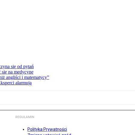
zyna się od pytań
ć się na medycynę
niż angliści i matematycy”
Eksperci alarmują
REGULAMIN
Polityka Prywatności