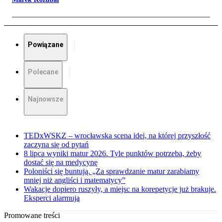
Powiązane
Polecane
Najnowsze
TEDxWSKZ – wrocławska scena idei, na której przyszłość
zaczyna się od pytań
8 lipca wyniki matur 2026. Tyle punktów potrzeba, żeby
dostać się na medycynę
Poloniści się buntują. „Za sprawdzanie matur zarabiamy
mniej niż angliści i matematycy”
Wakacje dopiero ruszyły, a miejsc na korepetycje już brakuje.
Eksperci alarmują
Promowane treści