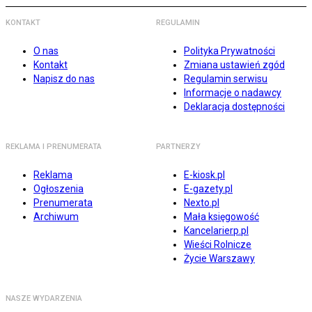
KONTAKT
REGULAMIN
O nas
Polityka Prywatności
Kontakt
Zmiana ustawień zgód
Napisz do nas
Regulamin serwisu
Informacje o nadawcy
Deklaracja dostępności
REKLAMA I PRENUMERATA
PARTNERZY
Reklama
E-kiosk.pl
Ogłoszenia
E-gazety.pl
Prenumerata
Nexto.pl
Archiwum
Mała księgowość
Kancelarierp.pl
Wieści Rolnicze
Życie Warszawy
NASZE WYDARZENIA