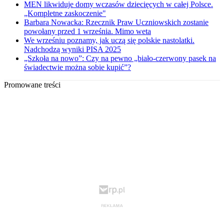
MEN likwiduje domy wczasów dziecięcych w całej Polsce.
„Kompletne zaskoczenie"
Barbara Nowacka: Rzecznik Praw Uczniowskich zostanie
powołany przed 1 września. Mimo weta
We wrześniu poznamy, jak uczą się polskie nastolatki.
Nadchodzą wyniki PISA 2025
„Szkoła na nowo”: Czy na pewno „biało-czerwony pasek na
świadectwie można sobie kupić”?
Promowane treści