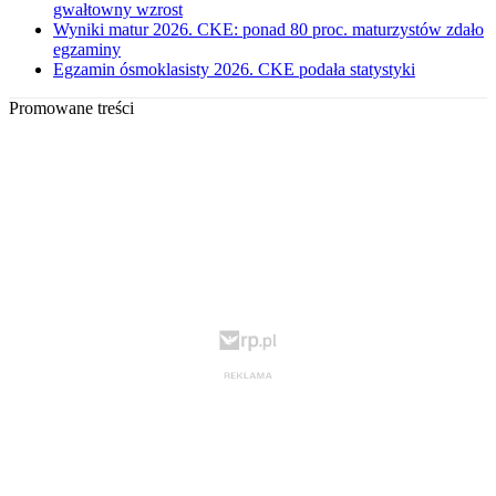
gwałtowny wzrost
Wyniki matur 2026. CKE: ponad 80 proc. maturzystów zdało
egzaminy
Egzamin ósmoklasisty 2026. CKE podała statystyki
Promowane treści