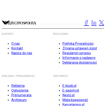
KONTAKT
REGULAMIN
O nas
Polityka Prywatności
Kontakt
Zmiana ustawień zgód
Napisz do nas
Regulamin serwisu
Informacje o nadawcy
Deklaracja dostępności
REKLAMA I PRENUMERATA
PARTNERZY
Reklama
E-kiosk.pl
Ogłoszenia
E-gazety.pl
Prenumerata
Nexto.pl
Archiwum
Mała księgowość
Kancelarierp.pl