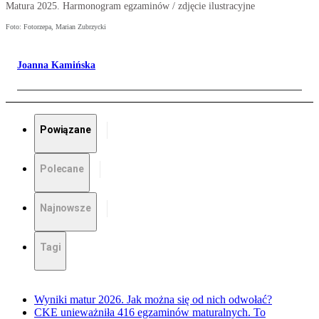
Matura 2025. Harmonogram egzaminów / zdjęcie ilustracyjne
Foto: Fotorzepa, Marian Zubrzycki
Joanna Kamińska
Powiązane
Polecane
Najnowsze
Tagi
Wyniki matur 2026. Jak można się od nich odwołać?
CKE unieważniła 416 egzaminów maturalnych. To