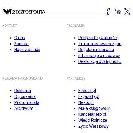
KONTAKT
REGULAMIN
O nas
Polityka Prywatności
Kontakt
Zmiana ustawień zgód
Napisz do nas
Regulamin serwisu
Informacje o nadawcy
Deklaracja dostępności
REKLAMA I PRENUMERATA
PARTNERZY
Reklama
E-kiosk.pl
Ogłoszenia
E-gazety.pl
Prenumerata
Nexto.pl
Archiwum
Mała księgowość
Kancelarierp.pl
Wieści Rolnicze
Życie Warszawy