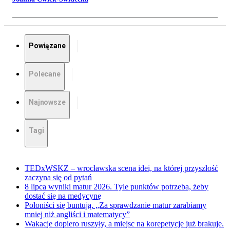
Powiązane
Polecane
Najnowsze
Tagi
TEDxWSKZ – wrocławska scena idei, na której przyszłość
zaczyna się od pytań
8 lipca wyniki matur 2026. Tyle punktów potrzeba, żeby
dostać się na medycynę
Poloniści się buntują. „Za sprawdzanie matur zarabiamy
mniej niż angliści i matematycy”
Wakacje dopiero ruszyły, a miejsc na korepetycje już brakuje.