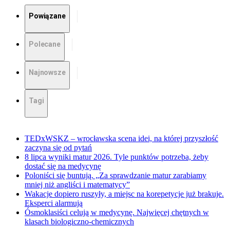
Powiązane
Polecane
Najnowsze
Tagi
TEDxWSKZ – wrocławska scena idei, na której przyszłość
zaczyna się od pytań
8 lipca wyniki matur 2026. Tyle punktów potrzeba, żeby
dostać się na medycynę
Poloniści się buntują. „Za sprawdzanie matur zarabiamy
mniej niż angliści i matematycy”
Wakacje dopiero ruszyły, a miejsc na korepetycje już brakuje.
Eksperci alarmują
Ósmoklasiści celują w medycynę. Najwięcej chętnych w
klasach biologiczno-chemicznych