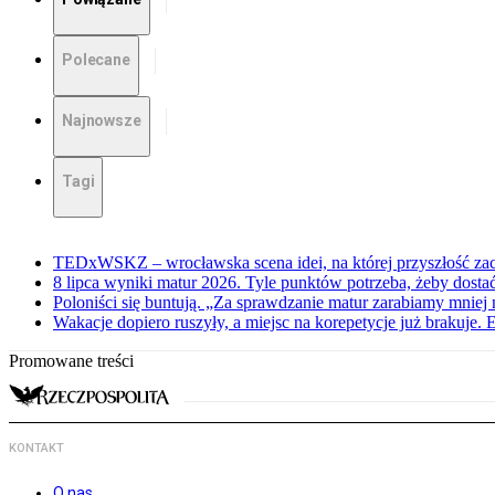
Polecane
Najnowsze
Tagi
TEDxWSKZ – wrocławska scena idei, na której przyszłość zac
8 lipca wyniki matur 2026. Tyle punktów potrzeba, żeby dosta
Poloniści się buntują. „Za sprawdzanie matur zarabiamy mniej 
Wakacje dopiero ruszyły, a miejsc na korepetycje już brakuje. 
Promowane treści
KONTAKT
O nas