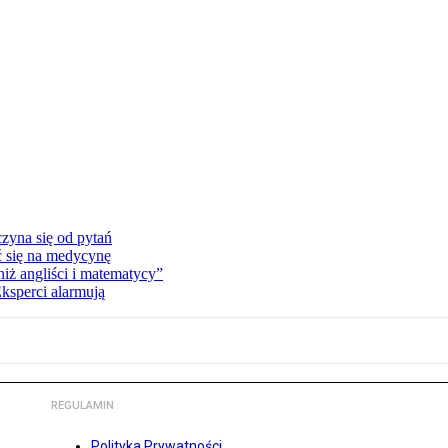
zyna się od pytań
ć się na medycynę
niż angliści i matematycy”
Eksperci alarmują
REGULAMIN
Polityka Prywatności