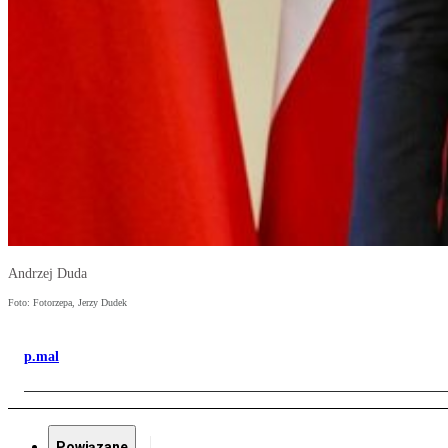
Andrzej Duda
Foto: Fotorzepa, Jerzy Dudek
p.mal
Powiązane