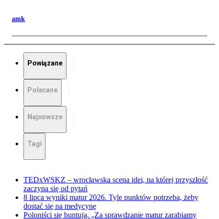
amk
Powiązane
Polecane
Najnowsze
Tagi
TEDxWSKZ – wrocławska scena idei, na której przyszłość
zaczyna się od pytań
8 lipca wyniki matur 2026. Tyle punktów potrzeba, żeby
dostać się na medycynę
Poloniści się buntują. „Za sprawdzanie matur zarabiamy