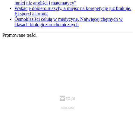
mniej niż angliści i matematycy”
Wakacje dopiero ruszyły, a miejsc na korepetycje już brakuje.
Eksperci alarmują
Ósmoklasiści celują w medycynę. Najwięcej chętnych w
klasach biologiczno-chemicznych
Promowane treści