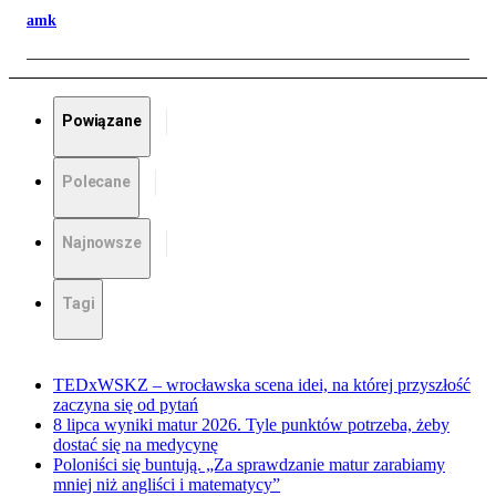
amk
Powiązane
Polecane
Najnowsze
Tagi
TEDxWSKZ – wrocławska scena idei, na której przyszłość
zaczyna się od pytań
8 lipca wyniki matur 2026. Tyle punktów potrzeba, żeby
dostać się na medycynę
Poloniści się buntują. „Za sprawdzanie matur zarabiamy
mniej niż angliści i matematycy”