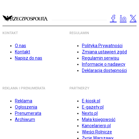
KONTAKT
REGULAMIN
O nas
Polityka Prywatności
Kontakt
Zmiana ustawień zgód
Napisz do nas
Regulamin serwisu
Informacje o nadawcy
Deklaracja dostępności
REKLAMA I PRENUMERATA
PARTNERZY
Reklama
E-kiosk.pl
Ogłoszenia
E-gazety.pl
Prenumerata
Nexto.pl
Archiwum
Mała księgowość
Kancelarierp.pl
Wieści Rolnicze
Życie Warszawy