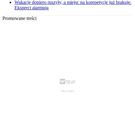
Wakacje dopiero ruszyły, a miejsc na korepetycje już brakuje.
Eksperci alarmują
Promowane treści