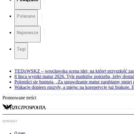
Polecane
Najnowsze
Tagi
TEDxWSKZ – wrocławska scena idei, na której przyszłość zac
8 lipca wyniki matur 2026. Tyle punktów potrzeba, żeby dosta
Poloniści się buntują. „Za sprawdzanie matur zarabiamy mniej 
Wakacje dopiero ruszyły, a miejsc na korepetycje już brakuje. 
Promowane treści
KONTAKT
O nas