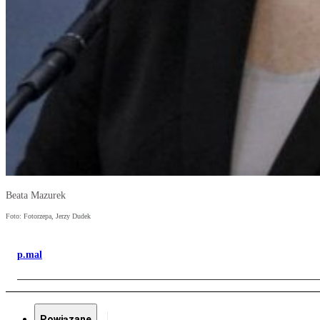
Beata Mazurek
Foto: Fotorzepa, Jerzy Dudek
p.mal
Powiązane