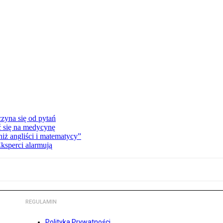
zyna się od pytań
ć się na medycynę
niż angliści i matematycy”
Eksperci alarmują
REGULAMIN
Polityka Prywatności