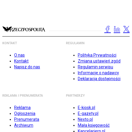
KONTAKT
REGULAMIN
O nas
Polityka Prywatności
Kontakt
Zmiana ustawień zgód
Napisz do nas
Regulamin serwisu
Informacje o nadawcy
Deklaracja dostępności
REKLAMA I PRENUMERATA
PARTNERZY
Reklama
E-kiosk.pl
Ogłoszenia
E-gazety.pl
Prenumerata
Nexto.pl
Archiwum
Mała księgowość
Kancelarierp.pl