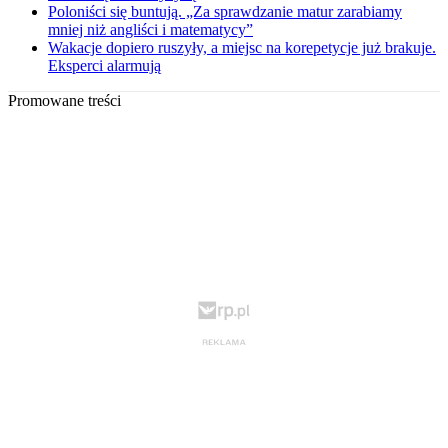
Poloniści się buntują. „Za sprawdzanie matur zarabiamy
mniej niż angliści i matematycy”
Wakacje dopiero ruszyły, a miejsc na korepetycje już brakuje.
Eksperci alarmują
Promowane treści