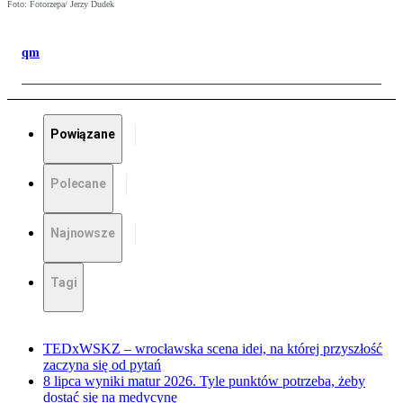
Foto: Fotorzepa/ Jerzy Dudek
qm
Powiązane
Polecane
Najnowsze
Tagi
TEDxWSKZ – wrocławska scena idei, na której przyszłość
zaczyna się od pytań
8 lipca wyniki matur 2026. Tyle punktów potrzeba, żeby
dostać się na medycynę