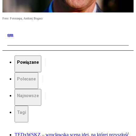
Foto: Fotorzepa, Andrzej Bogacz
qm
Powiązane
Polecane
Najnowsze
Tagi
TEDxWSKZ – wrocławska scena idei, na której przyszłość