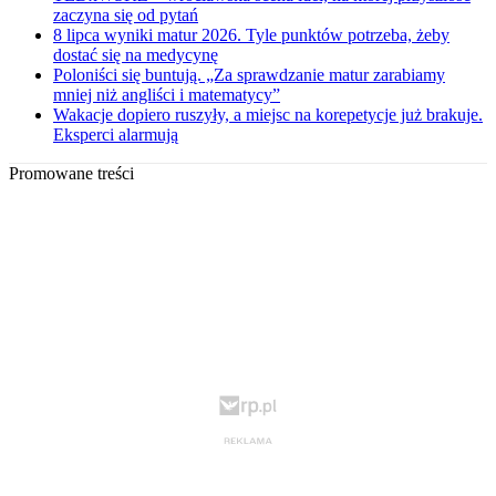
zaczyna się od pytań
8 lipca wyniki matur 2026. Tyle punktów potrzeba, żeby
dostać się na medycynę
Poloniści się buntują. „Za sprawdzanie matur zarabiamy
mniej niż angliści i matematycy”
Wakacje dopiero ruszyły, a miejsc na korepetycje już brakuje.
Eksperci alarmują
Promowane treści