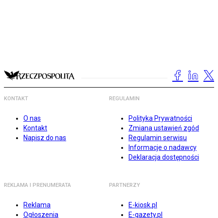
KONTAKT
REGULAMIN
O nas
Polityka Prywatności
Kontakt
Zmiana ustawień zgód
Napisz do nas
Regulamin serwisu
Informacje o nadawcy
Deklaracja dostępności
REKLAMA I PRENUMERATA
PARTNERZY
Reklama
E-kiosk.pl
Ogłoszenia
E-gazety.pl