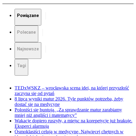
Powiązane
Polecane
Najnowsze
Tagi
TEDxWSKZ – wrocławska scena idei, na której przyszłość
zaczyna się od pytań
8 lipca wyniki matur 2026. Tyle punktów potrzeba, żeby
dostać się na medycynę
Poloniści się buntują. „Za sprawdzanie matur zarabiamy
mniej niż angliści i matematycy”
Wakacje dopiero ruszyły, a miejsc na korepetycje już brakuje.
Eksperci alarmują
Ósmoklasiści celują w medycynę. Najwięcej chętnych w