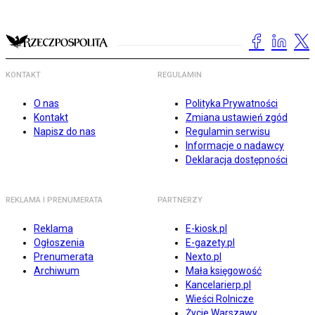
KONTAKT
REGULAMIN
O nas
Polityka Prywatności
Kontakt
Zmiana ustawień zgód
Napisz do nas
Regulamin serwisu
Informacje o nadawcy
Deklaracja dostępności
REKLAMA I PRENUMERATA
PARTNERZY
Reklama
E-kiosk.pl
Ogłoszenia
E-gazety.pl
Prenumerata
Nexto.pl
Archiwum
Mała księgowość
Kancelarierp.pl
Wieści Rolnicze
Życie Warszawy