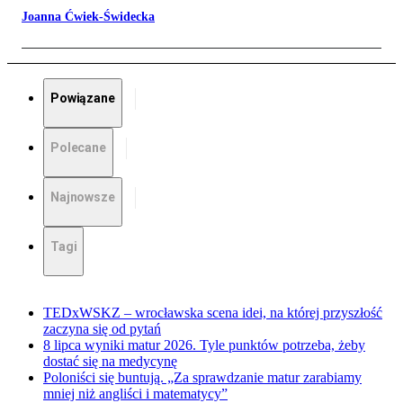
Joanna Ćwiek-Świdecka
Powiązane
Polecane
Najnowsze
Tagi
TEDxWSKZ – wrocławska scena idei, na której przyszłość
zaczyna się od pytań
8 lipca wyniki matur 2026. Tyle punktów potrzeba, żeby
dostać się na medycynę
Poloniści się buntują. „Za sprawdzanie matur zarabiamy
mniej niż angliści i matematycy”