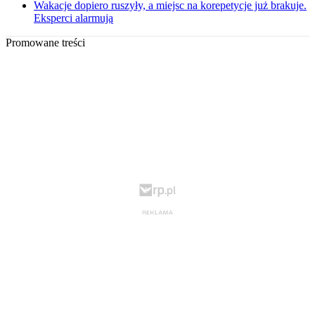
Wakacje dopiero ruszyły, a miejsc na korepetycje już brakuje.
Eksperci alarmują
Promowane treści