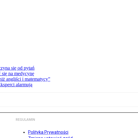
zyna się od pytań
ć się na medycynę
niż angliści i matematycy”
Eksperci alarmują
REGULAMIN
Polityka Prywatności