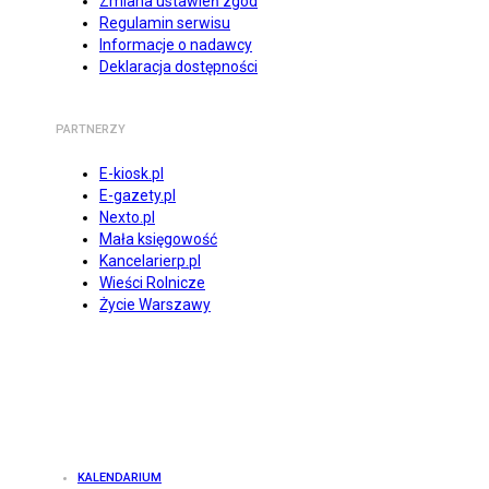
Zmiana ustawień zgód
Regulamin serwisu
Informacje o nadawcy
Deklaracja dostępności
PARTNERZY
E-kiosk.pl
E-gazety.pl
Nexto.pl
Mała księgowość
Kancelarierp.pl
Wieści Rolnicze
Życie Warszawy
KALENDARIUM