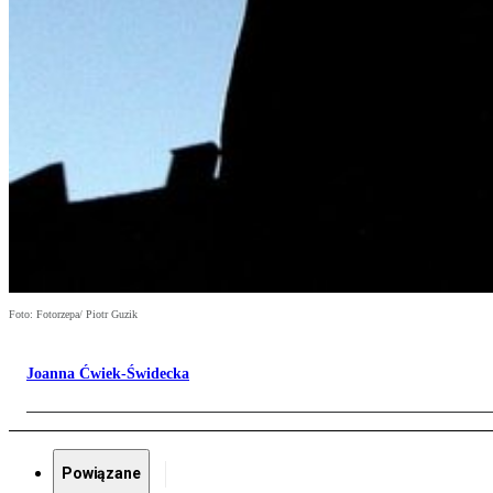
Foto: Fotorzepa/ Piotr Guzik
Joanna Ćwiek-Świdecka
Powiązane