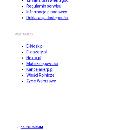
Zmiana ustawień zgód
Regulamin serwisu
Informacje o nadawcy
Deklaracja dostępności
PARTNERZY
E-kiosk.pl
E-gazety.pl
Nexto.pl
Mała księgowość
Kancelarierp.pl
Wieści Rolnicze
Życie Warszawy
KALENDARIUM