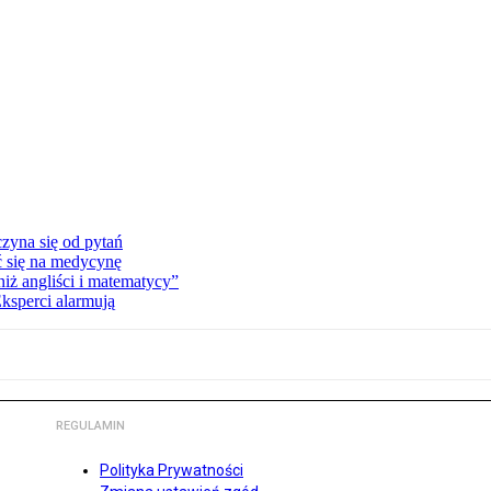
zyna się od pytań
ć się na medycynę
niż angliści i matematycy”
Eksperci alarmują
REGULAMIN
Polityka Prywatności