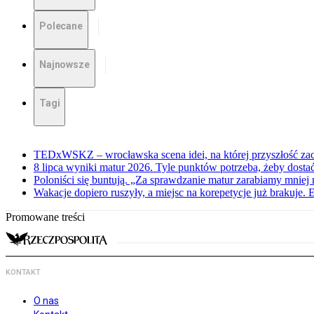
Polecane
Najnowsze
Tagi
TEDxWSKZ – wrocławska scena idei, na której przyszłość zac
8 lipca wyniki matur 2026. Tyle punktów potrzeba, żeby dosta
Poloniści się buntują. „Za sprawdzanie matur zarabiamy mniej 
Wakacje dopiero ruszyły, a miejsc na korepetycje już brakuje. 
Promowane treści
KONTAKT
O nas