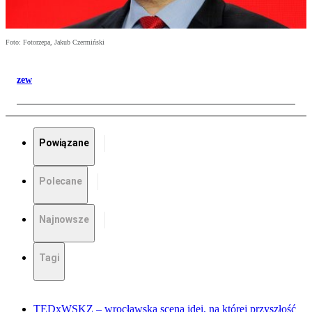
Foto: Fotorzepa, Jakub Czermiński
zew
Powiązane
Polecane
Najnowsze
Tagi
TEDxWSKZ – wrocławska scena idei, na której przyszłość