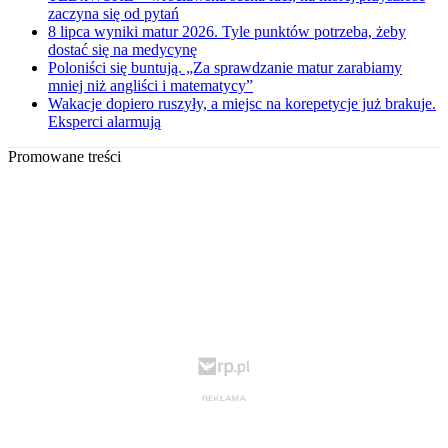
zaczyna się od pytań
8 lipca wyniki matur 2026. Tyle punktów potrzeba, żeby
dostać się na medycynę
Poloniści się buntują. „Za sprawdzanie matur zarabiamy
mniej niż angliści i matematycy”
Wakacje dopiero ruszyły, a miejsc na korepetycje już brakuje.
Eksperci alarmują
Promowane treści