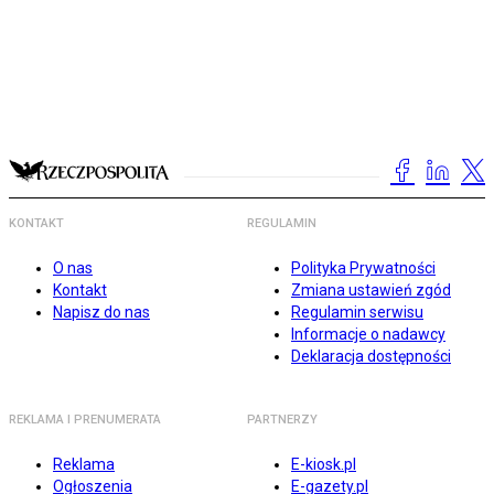
KONTAKT
REGULAMIN
O nas
Polityka Prywatności
Kontakt
Zmiana ustawień zgód
Napisz do nas
Regulamin serwisu
Informacje o nadawcy
Deklaracja dostępności
REKLAMA I PRENUMERATA
PARTNERZY
Reklama
E-kiosk.pl
Ogłoszenia
E-gazety.pl