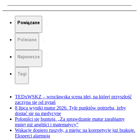
Powiązane
Polecane
Najnowsze
Tagi
TEDxWSKZ – wrocławska scena idei, na której przyszłość
zaczyna się od pytań
8 lipca wyniki matur 2026. Tyle punktów potrzeba, żeby
dostać się na medycynę
Poloniści się buntują. „Za sprawdzanie matur zarabiamy
mniej niż angliści i matematycy”
Wakacje dopiero ruszyły, a miejsc na korepetycje już brakuje.
Eksperci alarmują