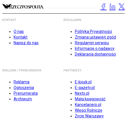
KONTAKT
REGULAMIN
O nas
Polityka Prywatności
Kontakt
Zmiana ustawień zgód
Napisz do nas
Regulamin serwisu
Informacje o nadawcy
Deklaracja dostępności
REKLAMA I PRENUMERATA
PARTNERZY
Reklama
E-kiosk.pl
Ogłoszenia
E-gazety.pl
Prenumerata
Nexto.pl
Archiwum
Mała księgowość
Kancelarierp.pl
Wieści Rolnicze
Życie Warszawy