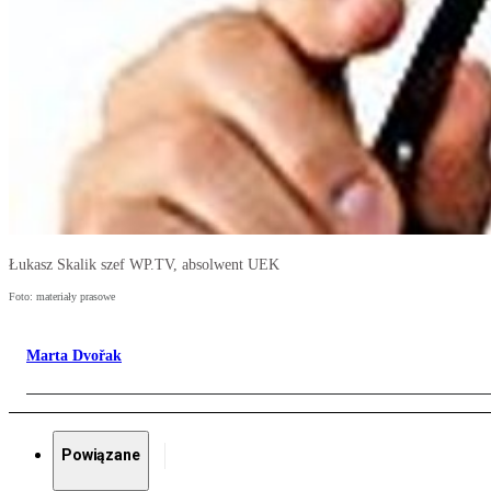
Łukasz Skalik szef WP.TV, absolwent UEK
Foto: materiały prasowe
Marta Dvořak
Powiązane