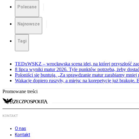
Polecane
Najnowsze
Tagi
TEDxWSKZ – wrocławska scena idei, na której przyszłość zac
8 lipca wyniki matur 2026. Tyle punktów potrzeba, żeby dosta
Poloniści się buntują. „Za sprawdzanie matur zarabiamy mniej 
Wakacje dopiero ruszyły, a miejsc na korepetycje już brakuje. 
Promowane treści
KONTAKT
O nas
Kontakt