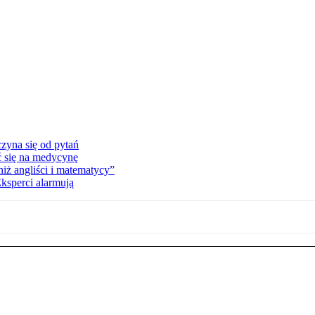
zyna się od pytań
ć się na medycynę
niż angliści i matematycy”
Eksperci alarmują