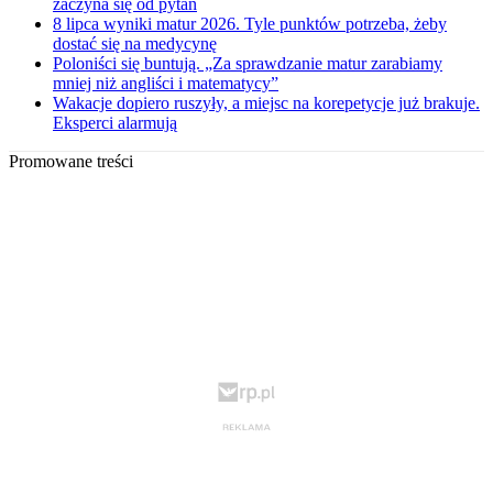
zaczyna się od pytań
8 lipca wyniki matur 2026. Tyle punktów potrzeba, żeby
dostać się na medycynę
Poloniści się buntują. „Za sprawdzanie matur zarabiamy
mniej niż angliści i matematycy”
Wakacje dopiero ruszyły, a miejsc na korepetycje już brakuje.
Eksperci alarmują
Promowane treści