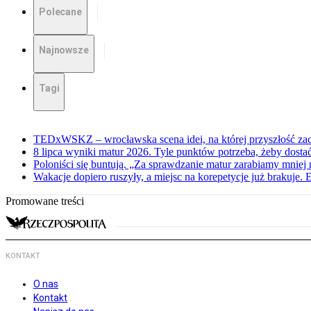
Polecane
Najnowsze
Tagi
TEDxWSKZ – wrocławska scena idei, na której przyszłość zac
8 lipca wyniki matur 2026. Tyle punktów potrzeba, żeby dosta
Poloniści się buntują. „Za sprawdzanie matur zarabiamy mniej 
Wakacje dopiero ruszyły, a miejsc na korepetycje już brakuje. 
Promowane treści
KONTAKT
O nas
Kontakt