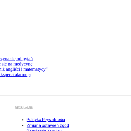
zyna się od pytań
ć się na medycynę
niż angliści i matematycy”
Eksperci alarmują
REGULAMIN
Polityka Prywatności
Zmiana ustawień zgód