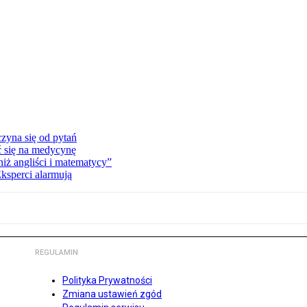
zyna się od pytań
ć się na medycynę
niż angliści i matematycy”
Eksperci alarmują
REGULAMIN
Polityka Prywatności
Zmiana ustawień zgód