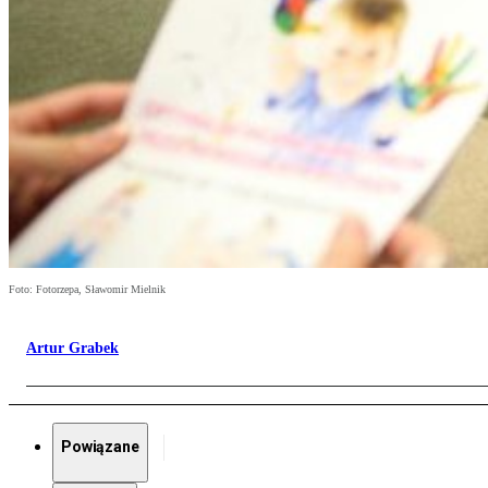
Foto: Fotorzepa, Sławomir Mielnik
Artur Grabek
Powiązane