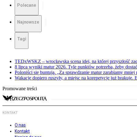
Polecane
Najnowsze
Tagi
TEDxWSKZ – wrocławska scena idei, na której przyszłość zac
8 lipca wyniki matur 2026. Tyle punktów potrzeba, żeby dosta
Poloniści się buntują. „Za sprawdzanie matur zarabiamy mniej 
Wakacje dopiero ruszyły, a miejsc na korepetycje już brakuje. 
Promowane treści
KONTAKT
O nas
Kontakt