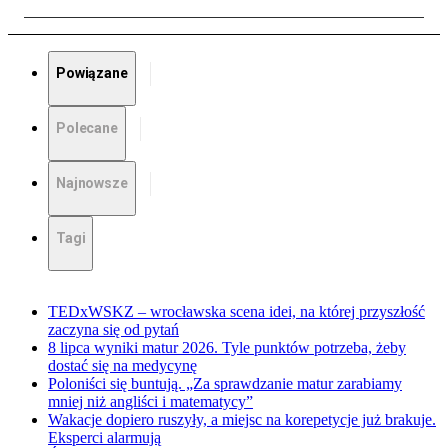
Powiązane
Polecane
Najnowsze
Tagi
TEDxWSKZ – wrocławska scena idei, na której przyszłość
zaczyna się od pytań
8 lipca wyniki matur 2026. Tyle punktów potrzeba, żeby
dostać się na medycynę
Poloniści się buntują. „Za sprawdzanie matur zarabiamy
mniej niż angliści i matematycy”
Wakacje dopiero ruszyły, a miejsc na korepetycje już brakuje.
Eksperci alarmują