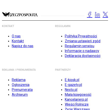
KONTAKT
REGULAMIN
O nas
Polityka Prywatności
Kontakt
Zmiana ustawień zgód
Napisz do nas
Regulamin serwisu
Informacje o nadawcy
Deklaracja dostępności
REKLAMA I PRENUMERATA
PARTNERZY
Reklama
E-kiosk.pl
Ogłoszenia
E-gazety.pl
Prenumerata
Nexto.pl
Archiwum
Mała księgowość
Kancelarierp.pl
Wieści Rolnicze
Życie Warszawy