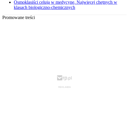
Ósmoklasiści celują w medycynę. Najwięcej chętnych w
klasach biologiczno-chemicznych
Promowane treści