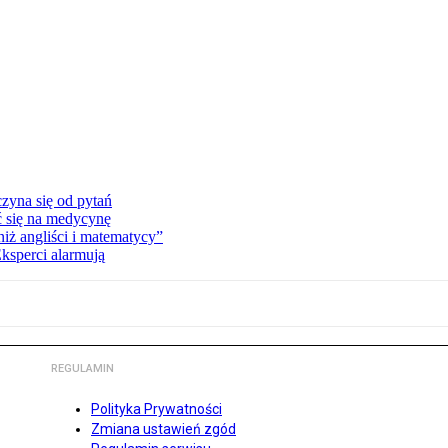
zyna się od pytań
ć się na medycynę
niż angliści i matematycy”
Eksperci alarmują
REGULAMIN
Polityka Prywatności
Zmiana ustawień zgód