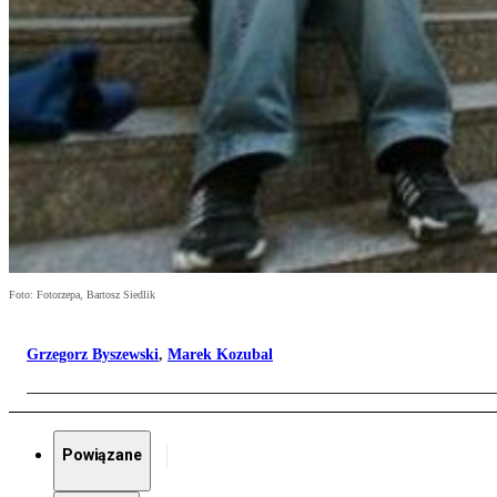
Foto: Fotorzepa, Bartosz Siedlik
Grzegorz Byszewski
,
Marek Kozubal
Powiązane