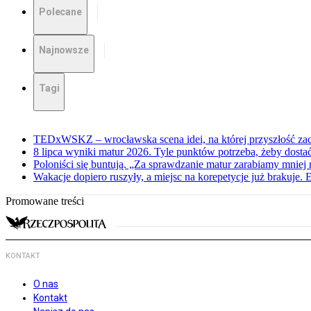
Polecane
Najnowsze
Tagi
TEDxWSKZ – wrocławska scena idei, na której przyszłość zac
8 lipca wyniki matur 2026. Tyle punktów potrzeba, żeby dosta
Poloniści się buntują. „Za sprawdzanie matur zarabiamy mniej 
Wakacje dopiero ruszyły, a miejsc na korepetycje już brakuje. 
Promowane treści
KONTAKT
O nas
Kontakt