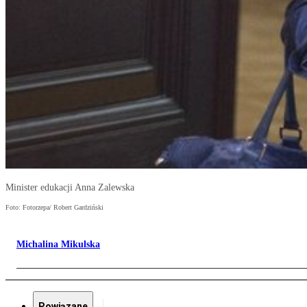
Minister edukacji Anna Zalewska
Foto: Fotorzepa/ Robert Gardziński
Michalina Mikulska
Powiązane