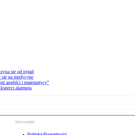
zyna się od pytań
ć się na medycynę
niż angliści i matematycy”
Eksperci alarmują
REGULAMIN
Polityka Prywatności