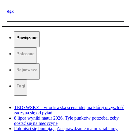
dgk
Powiązane
Polecane
Najnowsze
Tagi
TEDxWSKZ – wrocławska scena idei, na której przyszłość
zaczyna się od pytań
8 lipca wyniki matur 2026. Tyle punktów potrzeba, żeby
dostać się na medycynę
Poloniści się buntują. „Za sprawdzanie matur zarabiamy