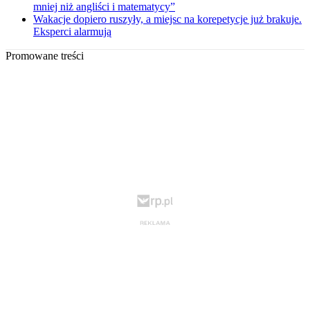
mniej niż angliści i matematycy”
Wakacje dopiero ruszyły, a miejsc na korepetycje już brakuje.
Eksperci alarmują
Promowane treści