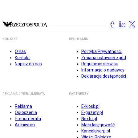
KONTAKT
REGULAMIN
O nas
Polityka Prywatności
Kontakt
Zmiana ustawień zgód
Napisz do nas
Regulamin serwisu
Informacje o nadawcy
Deklaracja dostępności
REKLAMA I PRENUMERATA
PARTNERZY
Reklama
E-kiosk.pl
Ogłoszenia
E-gazety.pl
Prenumerata
Nexto.pl
Archiwum
Mała księgowość
Kancelarierp.pl
Wieści Rolnicze