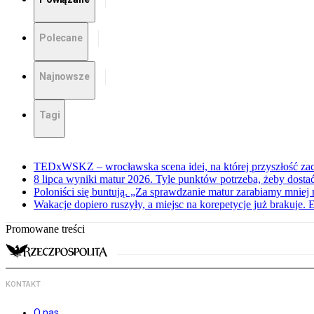
Polecane
Najnowsze
Tagi
TEDxWSKZ – wrocławska scena idei, na której przyszłość zac
8 lipca wyniki matur 2026. Tyle punktów potrzeba, żeby dosta
Poloniści się buntują. „Za sprawdzanie matur zarabiamy mniej 
Wakacje dopiero ruszyły, a miejsc na korepetycje już brakuje. 
Promowane treści
KONTAKT
O nas