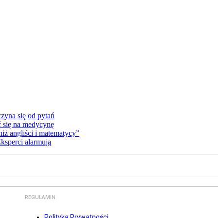
zyna się od pytań
ć się na medycynę
niż angliści i matematycy”
Eksperci alarmują
REGULAMIN
Polityka Prywatności