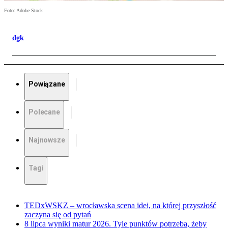
Foto: Adobe Stock
dgk
Powiązane
Polecane
Najnowsze
Tagi
TEDxWSKZ – wrocławska scena idei, na której przyszłość
zaczyna się od pytań
8 lipca wyniki matur 2026. Tyle punktów potrzeba, żeby