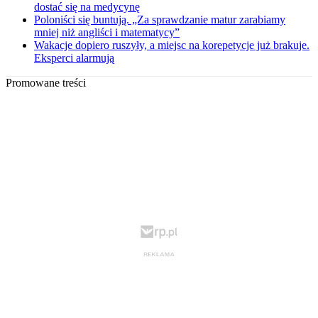
dostać się na medycynę
Poloniści się buntują. „Za sprawdzanie matur zarabiamy
mniej niż angliści i matematycy”
Wakacje dopiero ruszyły, a miejsc na korepetycje już brakuje.
Eksperci alarmują
Promowane treści