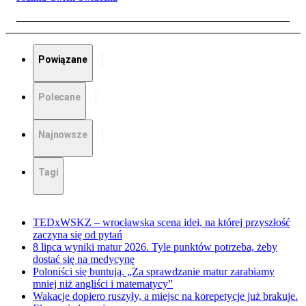
Powiązane
Polecane
Najnowsze
Tagi
TEDxWSKZ – wrocławska scena idei, na której przyszłość
zaczyna się od pytań
8 lipca wyniki matur 2026. Tyle punktów potrzeba, żeby
dostać się na medycynę
Poloniści się buntują. „Za sprawdzanie matur zarabiamy
mniej niż angliści i matematycy”
Wakacje dopiero ruszyły, a miejsc na korepetycje już brakuje.