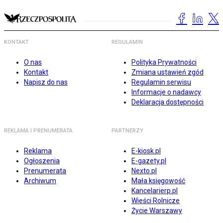
KONTAKT
REGULAMIN
O nas
Polityka Prywatności
Kontakt
Zmiana ustawień zgód
Napisz do nas
Regulamin serwisu
Informacje o nadawcy
Deklaracja dostępności
REKLAMA I PRENUMERATA
PARTNERZY
Reklama
E-kiosk.pl
Ogłoszenia
E-gazety.pl
Prenumerata
Nexto.pl
Archiwum
Mała księgowość
Kancelarierp.pl
Wieści Rolnicze
Życie Warszawy