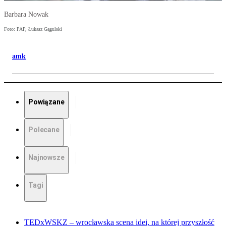
Barbara Nowak
Foto: PAP, Łukasz Gągulski
amk
Powiązane
Polecane
Najnowsze
Tagi
TEDxWSKZ – wrocławska scena idei, na której przyszłość