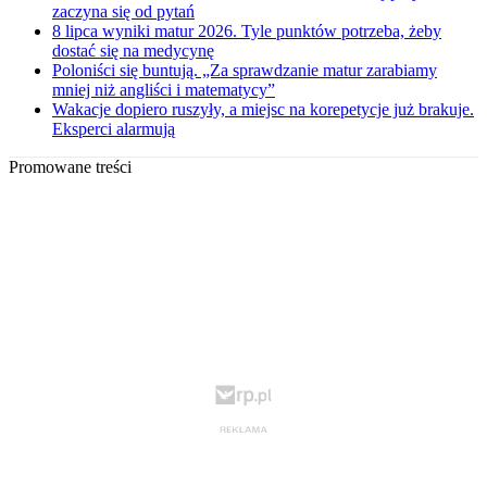
zaczyna się od pytań
8 lipca wyniki matur 2026. Tyle punktów potrzeba, żeby
dostać się na medycynę
Poloniści się buntują. „Za sprawdzanie matur zarabiamy
mniej niż angliści i matematycy”
Wakacje dopiero ruszyły, a miejsc na korepetycje już brakuje.
Eksperci alarmują
Promowane treści