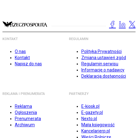
KONTAKT
REGULAMIN
O nas
Polityka Prywatności
Kontakt
Zmiana ustawień zgód
Napisz do nas
Regulamin serwisu
Informacje o nadawcy
Deklaracja dostępności
REKLAMA I PRENUMERATA
PARTNERZY
Reklama
E-kiosk.pl
Ogłoszenia
E-gazety.pl
Prenumerata
Nexto.pl
Archiwum
Mała księgowość
Kancelarierp.pl
Wieści Rolnicze