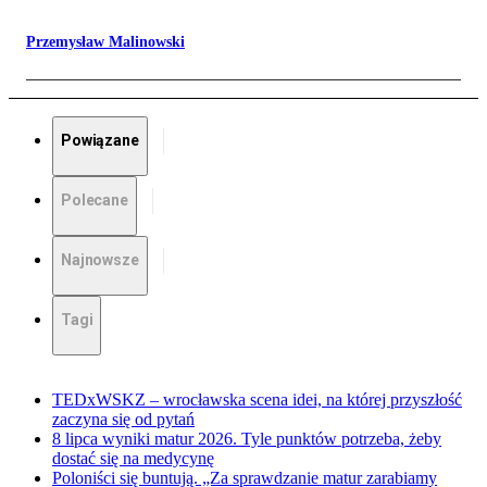
Przemysław Malinowski
Powiązane
Polecane
Najnowsze
Tagi
TEDxWSKZ – wrocławska scena idei, na której przyszłość
zaczyna się od pytań
8 lipca wyniki matur 2026. Tyle punktów potrzeba, żeby
dostać się na medycynę
Poloniści się buntują. „Za sprawdzanie matur zarabiamy