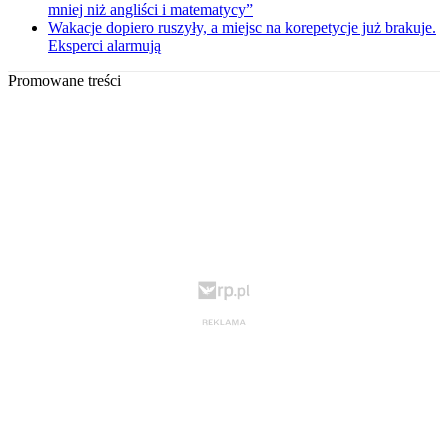
mniej niż angliści i matematycy”
Wakacje dopiero ruszyły, a miejsc na korepetycje już brakuje.
Eksperci alarmują
Promowane treści