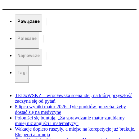
Powiązane
Polecane
Najnowsze
Tagi
TEDxWSKZ – wrocławska scena idei, na której przyszłość
zaczyna się od pytań
8 lipca wyniki matur 2026. Tyle punktów potrzeba, żeby
dostać się na medycynę
Poloniści się buntują. „Za sprawdzanie matur zarabiamy
mniej niż angliści i matematycy”
Wakacje dopiero ruszyły, a miejsc na korepetycje już brakuje.
Eksperci alarmują