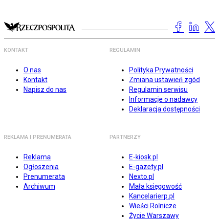
KONTAKT
REGULAMIN
O nas
Polityka Prywatności
Kontakt
Zmiana ustawień zgód
Napisz do nas
Regulamin serwisu
Informacje o nadawcy
Deklaracja dostępności
REKLAMA I PRENUMERATA
PARTNERZY
Reklama
E-kiosk.pl
Ogłoszenia
E-gazety.pl
Prenumerata
Nexto.pl
Archiwum
Mała księgowość
Kancelarierp.pl
Wieści Rolnicze
Życie Warszawy