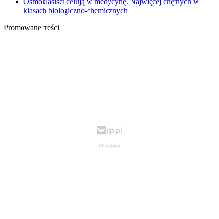
Ósmoklasiści celują w medycynę. Najwięcej chętnych w
klasach biologiczno-chemicznych
Promowane treści