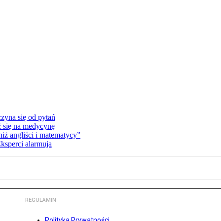
zyna się od pytań
ć się na medycynę
niż angliści i matematycy”
Eksperci alarmują
REGULAMIN
Polityka Prywatności