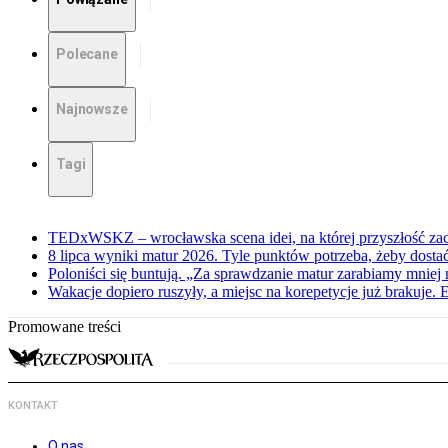
Polecane
Najnowsze
Tagi
TEDxWSKZ – wrocławska scena idei, na której przyszłość zac
8 lipca wyniki matur 2026. Tyle punktów potrzeba, żeby dosta
Poloniści się buntują. „Za sprawdzanie matur zarabiamy mniej 
Wakacje dopiero ruszyły, a miejsc na korepetycje już brakuje. 
Promowane treści
KONTAKT
O nas