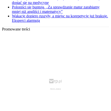
dostać się na medycynę
Poloniści się buntują. „Za sprawdzanie matur zarabiamy
mniej niż angliści i matematycy”
Wakacje dopiero ruszyły, a miejsc na korepetycje już brakuje.
Eksperci alarmują
Promowane treści