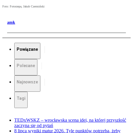
Foto: Fotorzepa, Jakub Czermiński
amk
Powiązane
Polecane
Najnowsze
Tagi
TEDxWSKZ – wrocławska scena idei, na której przyszłość
zaczyna się od pytań
8 lipca wyniki matur 2026. Tyle punktów potrzeba, żeby