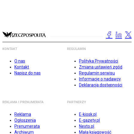
KONTAKT
REGULAMIN
O nas
Polityka Prywatności
Kontakt
Zmiana ustawień zgód
Napisz do nas
Regulamin serwisu
Informacje o nadawcy
Deklaracja dostępności
REKLAMA I PRENUMERATA
PARTNERZY
Reklama
E-kiosk.pl
Ogłoszenia
E-gazety.pl
Prenumerata
Nexto.pl
Archiwum
Mała księgowość