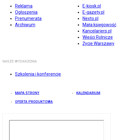
Reklama
E-kiosk.pl
Ogłoszenia
E-gazety.pl
Prenumerata
Nexto.pl
Archiwum
Mała księgowość
Kancelarierp.pl
Wieści Rolnicze
Życie Warszawy
NASZE WYDARZENIA
Szkolenia i konferencje
MAPA STRONY
KALENDARIUM
OFERTA PRODUKTOWA