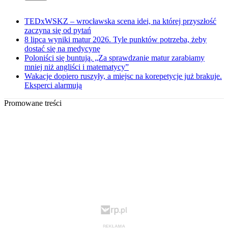
TEDxWSKZ – wrocławska scena idei, na której przyszłość
zaczyna się od pytań
8 lipca wyniki matur 2026. Tyle punktów potrzeba, żeby
dostać się na medycynę
Poloniści się buntują. „Za sprawdzanie matur zarabiamy
mniej niż angliści i matematycy”
Wakacje dopiero ruszyły, a miejsc na korepetycje już brakuje.
Eksperci alarmują
Promowane treści