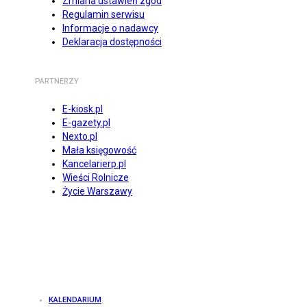
Zmiana ustawień zgód
Regulamin serwisu
Informacje o nadawcy
Deklaracja dostępności
PARTNERZY
E-kiosk.pl
E-gazety.pl
Nexto.pl
Mała księgowość
Kancelarierp.pl
Wieści Rolnicze
Życie Warszawy
KALENDARIUM