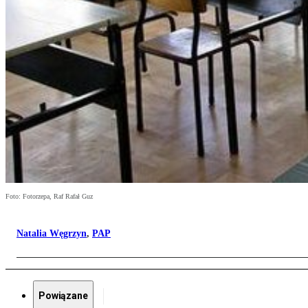
Foto: Fotorzepa, Raf Rafał Guz
Natalia Węgrzyn
,
PAP
Powiązane