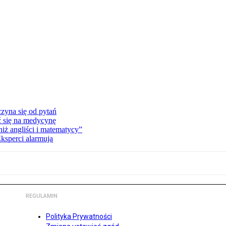
zyna się od pytań
ć się na medycynę
niż angliści i matematycy”
Eksperci alarmują
REGULAMIN
Polityka Prywatności