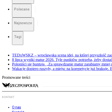
Polecane
Najnowsze
Tagi
TEDxWSKZ – wrocławska scena idei, na której przyszłość zac
8 lipca wyniki matur 2026. Tyle punktów potrzeba, żeby dosta
Poloniści się buntują. „Za sprawdzanie matur zarabiamy mniej 
Wakacje dopiero ruszyły, a miejsc na korepetycje już brakuje. 
Promowane treści
KONTAKT
O nas