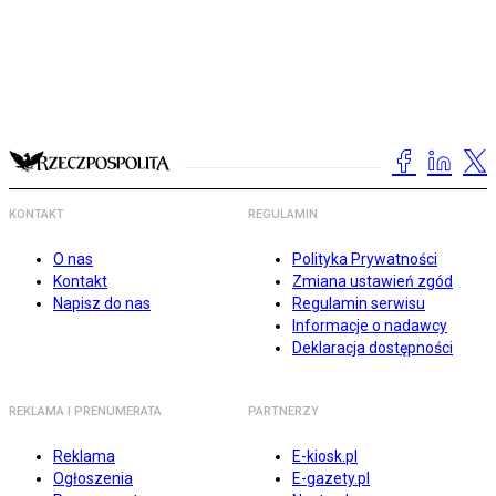
KONTAKT
REGULAMIN
O nas
Polityka Prywatności
Kontakt
Zmiana ustawień zgód
Napisz do nas
Regulamin serwisu
Informacje o nadawcy
Deklaracja dostępności
REKLAMA I PRENUMERATA
PARTNERZY
Reklama
E-kiosk.pl
Ogłoszenia
E-gazety.pl