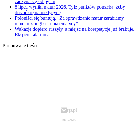
zaczyna się od pytań
8 lipca wyniki matur 2026. Tyle punktów potrzeba, żeby
dostać się na medycynę
Poloniści się buntują. „Za sprawdzanie matur zarabiamy
mniej niż angliści i matematycy”
Wakacje dopiero ruszyły, a miejsc na korepetycje już brakuje.
Eksperci alarmują
Promowane treści