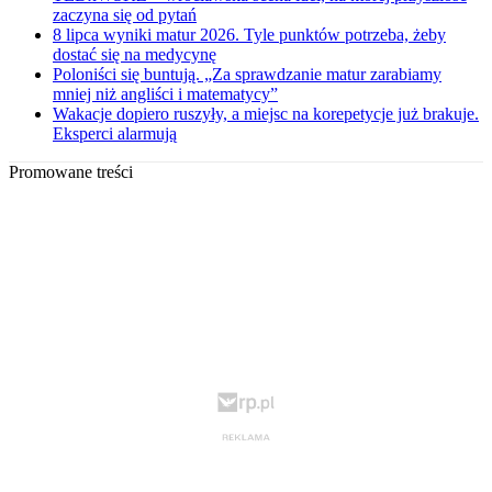
zaczyna się od pytań
8 lipca wyniki matur 2026. Tyle punktów potrzeba, żeby
dostać się na medycynę
Poloniści się buntują. „Za sprawdzanie matur zarabiamy
mniej niż angliści i matematycy”
Wakacje dopiero ruszyły, a miejsc na korepetycje już brakuje.
Eksperci alarmują
Promowane treści