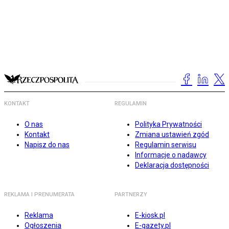
KONTAKT
REGULAMIN
O nas
Polityka Prywatności
Kontakt
Zmiana ustawień zgód
Napisz do nas
Regulamin serwisu
Informacje o nadawcy
Deklaracja dostępności
REKLAMA I PRENUMERATA
PARTNERZY
Reklama
E-kiosk.pl
Ogłoszenia
E-gazety.pl